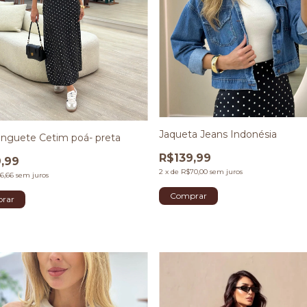
Jaqueta Jeans Indonésia
onguete Cetim poá- preta
R$139,99
,99
2
x
de
R$70,00
sem juros
6,66
sem juros
Comprar
rar