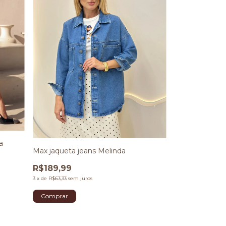
a
Max jaqueta jeans Melinda
R$189,99
3
x
de
R$63,33
sem juros
Comprar