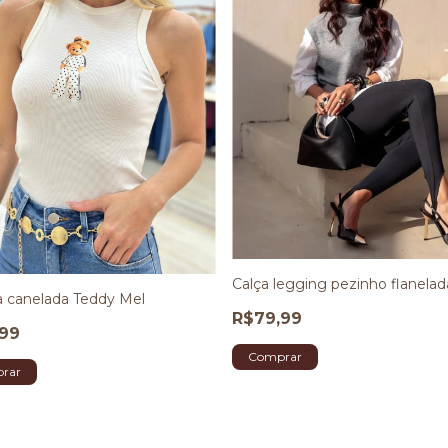
Calça legging pezinho flanelad
 canelada Teddy Mel
R$79,99
,99
Comprar