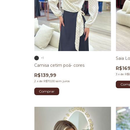
Saia L
+1
Camisa cetim poá- cores
R$169
3
x
de
R$5
R$139,99
2
x
de
R$70,00
sem juros
Comp
Comprar