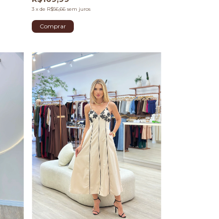
3
x
de
R$56,66
sem juros
Comprar