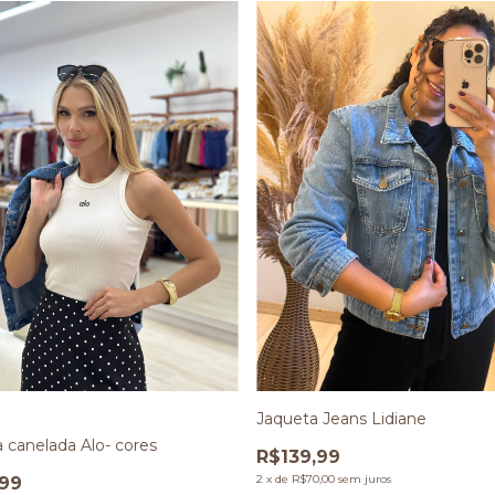
Jaqueta Jeans Lidiane
 canelada Alo- cores
R$139,99
2
x
de
R$70,00
sem juros
,99