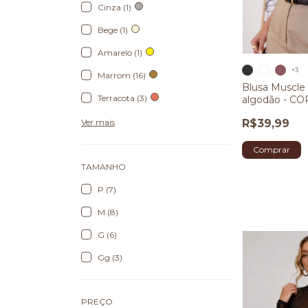
Cinza (1)
Bege (1)
Amarelo (1)
+3
Marrom (16)
Blusa Muscle
Terracota (3)
algodão - C
R$39,99
Ver mais
Comprar
TAMANHO
P (7)
M (8)
G (6)
Gg (3)
PREÇO