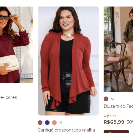
e- cores
+2
Blusa tricô Te
R$99,99
R$69,99
30
+2
Cardigã prespontado malha-