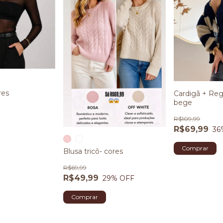
res
Cardigã + Reg
bege
R$109,99
R$69,99
36
Blusa tricô- cores
R$69,99
R$49,99
29
% OFF
Comprar