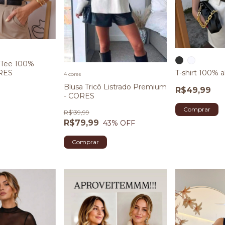
 Tee 100%
ORES
T-shirt 100% 
4 cores
Blusa Tricô Listrado Premium
R$49,99
- CORES
Comprar
R$139,99
R$79,99
43
% OFF
Comprar