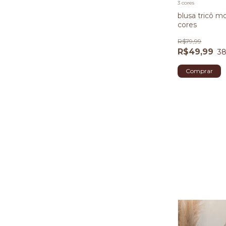
3 cores
blusa tricô mo
cores
R$79,99
R$49,99
3
Comprar