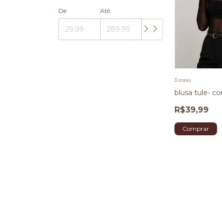
De
Até
3 cores
blusa tule- co
R$39,99
Comprar