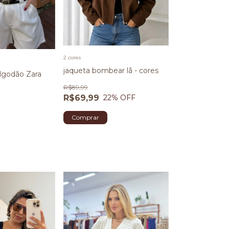
2 cores
jaqueta bombear lã - cores
algodão Zara
R$89,99
R$69,99
22
% OFF
Comprar