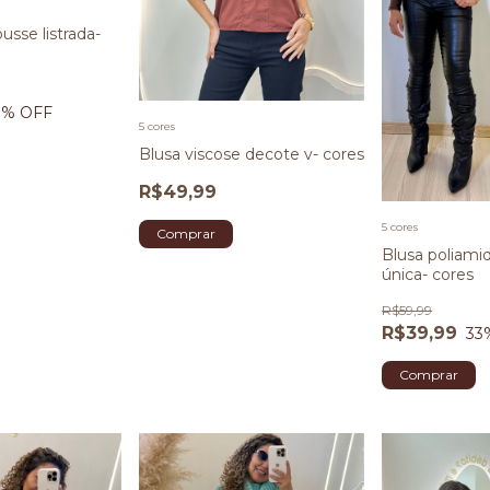
usse listrada-
8
% OFF
5 cores
Blusa viscose decote v- cores
R$49,99
5 cores
Comprar
Blusa poliam
única- cores
R$59,99
R$39,99
33
Comprar