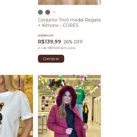
+1
Conjunto Tricô modal Regata
+ Kimono - CORES
R$189,99
R$139,99
26
% OFF
2
x
de
R$70,00
sem juros
Comprar